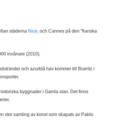
ellan städerna
Nice,
och Cannes på den ”franska
000 invånare (2010).
stränder och azurblå hav kommer till Biarritz i
ensporter.
 historiska byggnader i Gamla stan. Det finns
rier.
är en stor samling av konst som skapats av Pablo