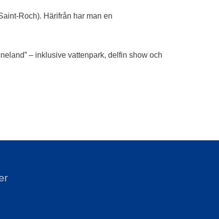
n Saint-Roch). Härifrån har man en
ineland” – inklusive vattenpark, delfin show och
er