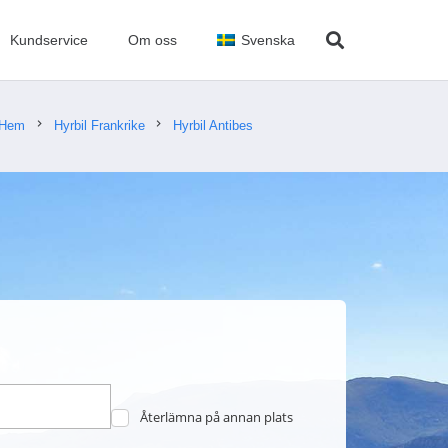
Kundservice
Om oss
Svenska
chevron_right
chevron_right
Hem
Hyrbil Frankrike
Hyrbil Antibes
Återlämna på annan plats