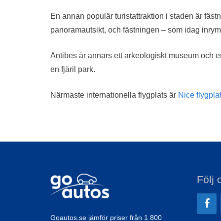
En annan populär turistattraktion i staden är fäs
panoramautsikt, och fästningen – som idag inrym
Antibes är annars ett arkeologiskt museum och en 
en fjäril park.
Närmaste internationella flygplats är
Nice flygpla
Följ 
Goautos.se jämför priser från 1 800