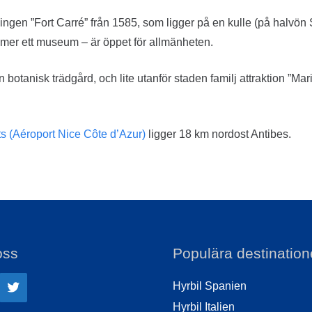
tningen ”Fort Carré” från 1585, som ligger på en kulle (på halvö
mer ett museum – är öppet för allmänheten.
botanisk trädgård, och lite utanför staden familj attraktion ”Mar
ts (Aéroport Nice Côte d’Azur)
ligger 18 km nordost Antibes.
oss
Populära destination
Hyrbil Spanien
Hyrbil Italien